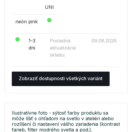
UNI
neón pink
1-3
Posledná
09.08.2026
dni
aktualizácia
skladu:
Zobraziť dostupnosti všetkých variánt
Ilustratívne foto - sýtosť farby produktu sa
môže líšiť s ohľadom na svetlo v ateliéri alebo
rozlíšení či nastavení vášho zariadenia (kontrast
farieb, filter modrého svetla a pod.).