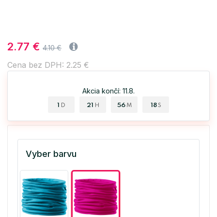
2.77 €
4.10 €
Cena bez DPH: 2.25 €
Akcia končí: 11.8.
1
21
56
17
D
H
M
S
Vyber barvu