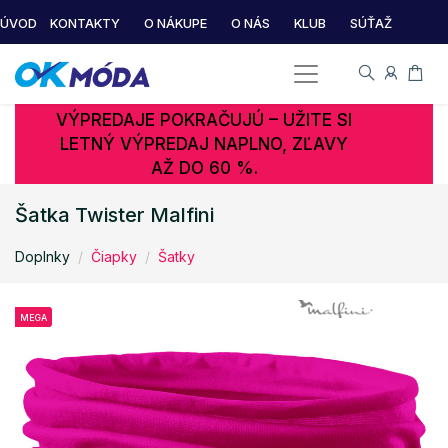
ÚVOD
KONTAKTY
O NÁKUPE
O NÁS
KLUB
SÚŤAŽ
VÝPREDAJE POKRAČUJÚ – UŽITE SI
LETNÝ VÝPREDAJ NAPLNO, ZĽAVY
AŽ DO 60 %.
Šatka Twister Malfini
Doplnky
Čiapky
Šatky
MEGA