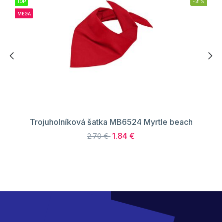
TOP
-31%
MEGA
Trojuholníková šatka MB6524 Myrtle beach
1.84 €
2.70 €