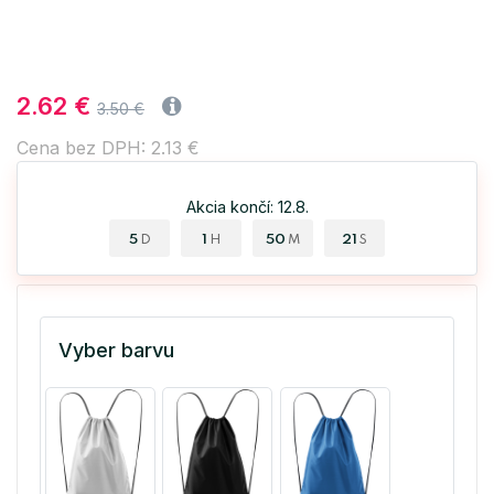
2.62 €
3.50 €
Cena bez DPH: 2.13 €
Akcia končí: 12.8.
5
1
50
20
D
H
M
S
Vyber barvu