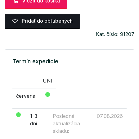
Vložiť do košíka
Pridať do obľúbených
Kat. číslo: 91207
Termín expedície
UNI
červená
1-3
Posledná
07.08.2026
dni
aktualizácia
skladu: