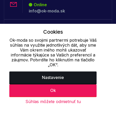
Online
info@ok-moda.sk
Telefón:
Cookies
Offline
+421 277 278 079
Ok-moda so svojimi partnermi potrebuje Váš
súhlas na využitie jednotlivých dát, aby sme
Vám okrem iného mohli ukazovať
informácie týkajúce sa Vašich preferencií a
Cookie - podrobné nastavenie
|
Ďalšie informácie
|
Spracovanie
záujmov. Potvrdíte ho kliknutím na tlačidlo
osobných údajov
„OK“.
Nastavenie
Ok
Súhlas môžete odmietnuť tu