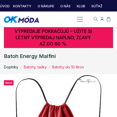
ÚVOD
KONTAKTY
O NÁKUPE
O NÁS
KLUB
SÚŤAŽ
VÝPREDAJE POKRAČUJÚ – UŽITE SI
LETNÝ VÝPREDAJ NAPLNO, ZĽAVY
AŽ DO 60 %.
Batoh Energy Malfini
Doplnky
Batohy, tašky
Batohy do 10 litrov
MEGA