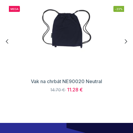
MEGA
-23%
Vak na chrbát NE90020 Neutral
11.28 €
14.70 €