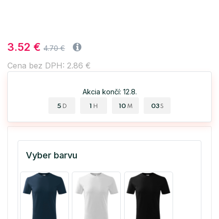
3.52 €
4.70 €
Cena bez DPH: 2.86 €
Akcia končí: 12.8.
5
1
10
02
D
H
M
S
Vyber barvu