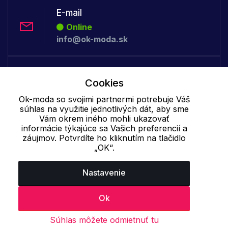
E-mail
Online
info@ok-moda.sk
Telefón:
Cookies
Offline
+421 277 278 079
Ok-moda so svojimi partnermi potrebuje Váš
súhlas na využitie jednotlivých dát, aby sme
Vám okrem iného mohli ukazovať
informácie týkajúce sa Vašich preferencií a
Cookie - podrobné nastavenie
|
Ďalšie informácie
|
Spracovanie
záujmov. Potvrdíte ho kliknutím na tlačidlo
osobných údajov
„OK“.
Nastavenie
Ok
Súhlas môžete odmietnuť tu