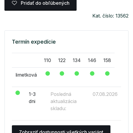
Pridať do obľúbených
Kat. číslo: 13562
Termín expedície
110
122
134
146
158
limetková
1-3
Posledná
07.08.2026
dni
aktualizácia
skladu:
Zobraziť dostupnosti všetkých variánt