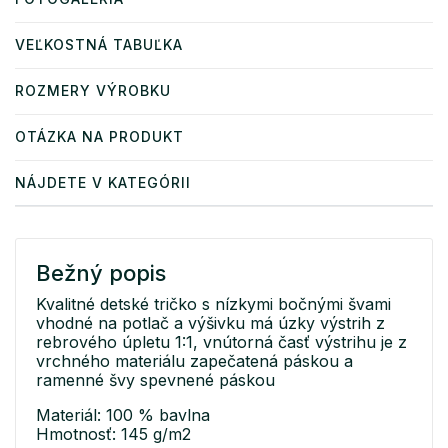
VEĽKOSTNÁ TABUĽKA
ROZMERY VÝROBKU
OTÁZKA NA PRODUKT
NÁJDETE V KATEGÓRII
Bežný popis
Kvalitné detské tričko s nízkymi bočnými švami
vhodné na potlač a výšivku má úzky výstrih z
rebrového úpletu 1:1, vnútorná časť výstrihu je z
vrchného materiálu zapečatená páskou a
ramenné švy spevnené páskou
Materiál: 100 % bavlna
Hmotnosť: 145 g/m2