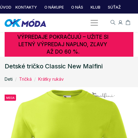
ÚVOD
KONTAKTY
O NÁKUPE
O NÁS
KLUB
SÚŤAŽ
VÝPREDAJE POKRAČUJÚ – UŽITE SI
LETNÝ VÝPREDAJ NAPLNO, ZĽAVY
AŽ DO 60 %.
Detské tričko Classic New Malfini
Deti
Tričká
Krátky rukáv
MEGA