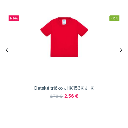
MEGA
-30%
Detské tričko JHK153K JHK
2.56 €
3.70 €