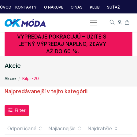
ÚVOD
KONTAKTY
O NÁKUPE
O NÁS
KLUB
SÚŤAŽ
VÝPREDAJE POKRAČUJÚ – UŽITE SI
LETNÝ VÝPREDAJ NAPLNO, ZĽAVY
AŽ DO 60 %.
Akcie
Akcie
Kilpi -20
Najpredávanejší v tejto kategórii
Filter
Odporúčané
Najlacnejšie
Najdrahšie