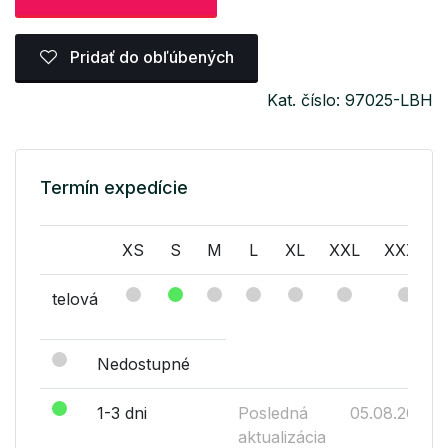
Pridať do obľúbených
Kat. číslo: 97025-LBH
Termín expedície
XS
S
M
L
XL
XXL
XXXL
telová
Nedostupné
1-3 dni
Posledná
05.08.2026
aktualizácia