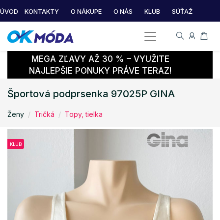
ÚVOD
KONTAKTY
O NÁKUPE
O NÁS
KLUB
SÚŤAŽ
MEGA ZĽAVY AŽ 30 % – VYUŽITE
NAJLEPŠIE PONUKY PRÁVE TERAZ!
Športová podprsenka 97025P GINA
Ženy
Tričká
Topy, tielka
KLUB