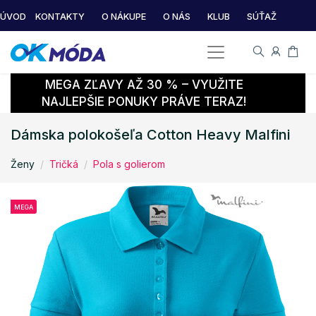
ÚVOD
KONTAKTY
O NÁKUPE
O NÁS
KLUB
SÚŤAŽ
MEGA ZĽAVY AŽ 30 % – VYUŽITE
NAJLEPŠIE PONUKY PRÁVE TERAZ!
Dámska polokošeľa Cotton Heavy Malfini
Ženy
Tričká
Pola s golierom
MEGA