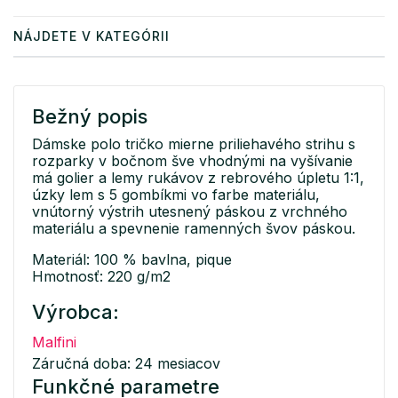
NÁJDETE V KATEGÓRII
Bežný popis
Dámske polo tričko mierne priliehavého strihu s
rozparky v bočnom šve vhodnými na vyšívanie
má golier a lemy rukávov z rebrového úpletu 1:1,
úzky lem s 5 gombíkmi vo farbe materiálu,
vnútorný výstrih utesnený páskou z vrchného
materiálu a spevnenie ramenných švov páskou.
Materiál: 100 % bavlna, pique
Hmotnosť: 220 g/m2
Výrobca:
Malfini
Záručná doba: 24 mesiacov
Funkčné parametre