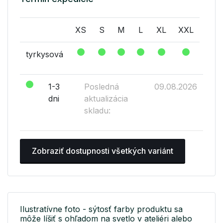
XS
S
M
L
XL
XXL
tyrkysová
1-3
Posledná
09.08.2026
dni
aktualizácia
skladu:
Zobraziť dostupnosti všetkých variánt
Ilustratívne foto - sýtosť farby produktu sa
môže líšiť s ohľadom na svetlo v ateliéri alebo