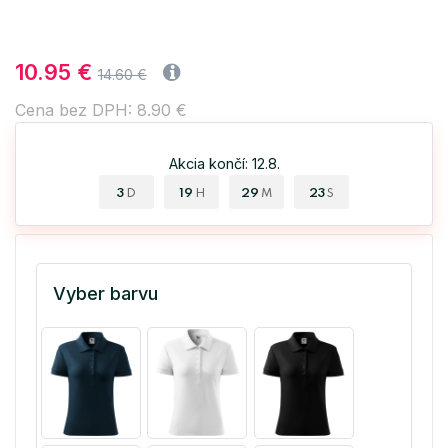
10.95 €
14.60 €
Cena bez DPH: 8.90 €
Akcia končí: 12.8.
3
19
29
23
D
H
M
S
Vyber barvu