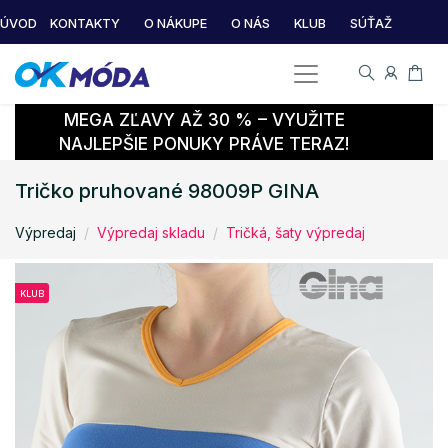
ÚVOD
KONTAKTY
O NÁKUPE
O NÁS
KLUB
SÚŤAŽ
MEGA ZĽAVY AŽ 30 % – VYUŽITE
NAJLEPŠIE PONUKY PRÁVE TERAZ!
Tričko pruhované 98009P GINA
Výpredaj
Výpredaj skladu
Tričká, šaty výpredaj
KLUB