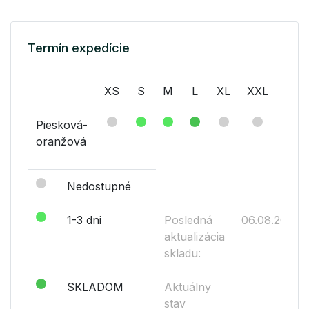
Termín expedície
XS
S
M
L
XL
XXL
XXX
Piesková-
oranžová
Nedostupné
1-3 dni
Posledná
06.08.2026
aktualizácia
skladu:
SKLADOM
Aktuálny
stav