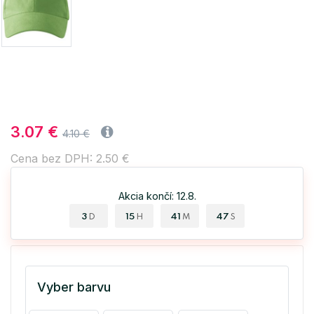
3.07 €
4.10 €
Cena bez DPH: 2.50 €
Akcia končí: 12.8.
3
15
41
46
D
H
M
S
Vyber barvu