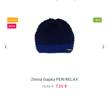
OUTLET
-49%
MEGA
Zimná čiapka PERI RELAX
7.20 €
14.30 €