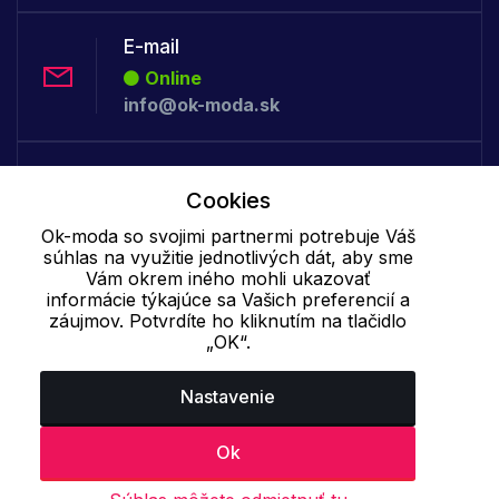
E-mail
Online
info@ok-moda.sk
Telefón:
Cookies
Offline
+421 277 278 079
Ok-moda so svojimi partnermi potrebuje Váš
súhlas na využitie jednotlivých dát, aby sme
Vám okrem iného mohli ukazovať
informácie týkajúce sa Vašich preferencií a
Cookie - podrobné nastavenie
|
Ďalšie informácie
|
Spracovanie
záujmov. Potvrdíte ho kliknutím na tlačidlo
osobných údajov
„OK“.
Nastavenie
Ok