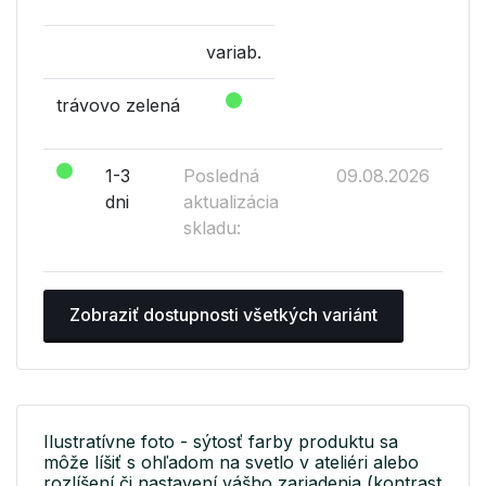
variab.
trávovo zelená
1-3
Posledná
09.08.2026
dni
aktualizácia
skladu:
Zobraziť dostupnosti všetkých variánt
Ilustratívne foto - sýtosť farby produktu sa
môže líšiť s ohľadom na svetlo v ateliéri alebo
rozlíšení či nastavení vášho zariadenia (kontrast