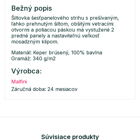
Bežný popis
Šiltovka šesťpanelového strihu s prešívaným,
ľahko prehnutým šiltom, obšitými vetracími
otvormi a potiacou páskou má vystužené 2
predné panely a nastaviteľnú veľkosť
mosadzným klipom.
Materiál: Keper brúsený, 100% bavlna
Gramáž: 340 g/m2
Výrobca:
Malfini
Záručná doba: 24 mesiacov
Súvisiace produkty