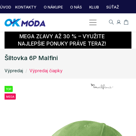
ÚVOD
KONTAKTY
O NÁKUPE
O NÁS
KLUB
SÚŤAŽ
MEGA ZĽAVY AŽ 30 % – VYUŽITE
NAJLEPŠIE PONUKY PRÁVE TERAZ!
Šiltovka 6P Malfini
Výpredaj
Výpredaj čiapky
TOP
MEGA