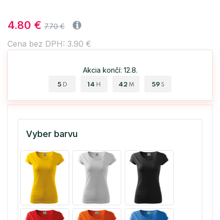
4.80 €
7.70 €
Cena bez DPH: 3.90 €
Akcia končí: 12.8.
5
14
42
59
D
H
M
S
Vyber barvu