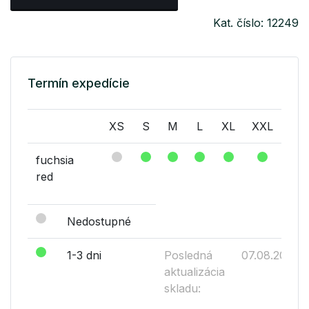
Kat. číslo: 12249
Termín expedície
XS
S
M
L
XL
XXL
fuchsia
red
Nedostupné
1-3 dni
Posledná
07.08.2026
aktualizácia
skladu: