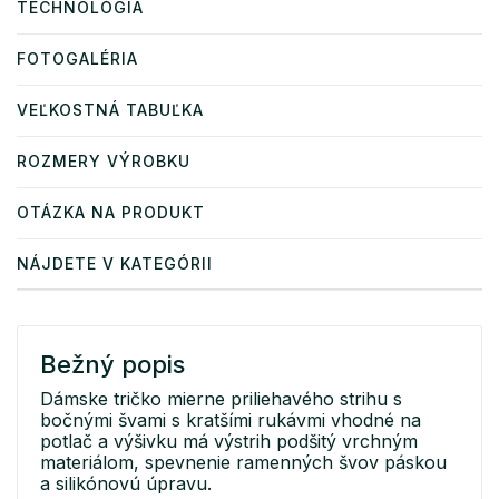
TECHNOLÓGIA
FOTOGALÉRIA
VEĽKOSTNÁ TABUĽKA
ROZMERY VÝROBKU
OTÁZKA NA PRODUKT
NÁJDETE V KATEGÓRII
Bežný popis
Dámske tričko mierne priliehavého strihu s
bočnými švami s kratšími rukávmi vhodné na
potlač a výšivku má výstrih podšitý vrchným
materiálom, spevnenie ramenných švov páskou
a silikónovú úpravu.