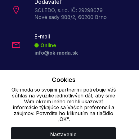
Dodávateľ
SOLEDO, s.r.o. IČ: 29298679
Nové sady 988/2, 60200 Brno
E-mail
Online
info@ok-moda.sk
Telefón:
Cookies
Online
+421 277 278 079
Ok-moda so svojimi partnermi potrebuje Váš
súhlas na využitie jednotlivých dát, aby sme
Vám okrem iného mohli ukazovať
informácie týkajúce sa Vašich preferencií a
Cookie - podrobné nastavenie
|
Ďalšie informácie
|
Spracovanie
záujmov. Potvrdíte ho kliknutím na tlačidlo
osobných údajov
„OK“.
Nastavenie