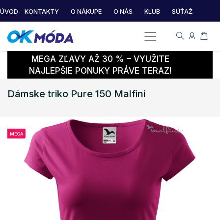
ÚVOD
KONTAKTY
O NÁKUPE
O NÁS
KLUB
SÚŤAŽ
MEGA ZĽAVY AŽ 30 % – VYUŽITE
NAJLEPŠIE PONUKY PRÁVE TERAZ!
Dámske triko Pure 150 Malfini
MEGA