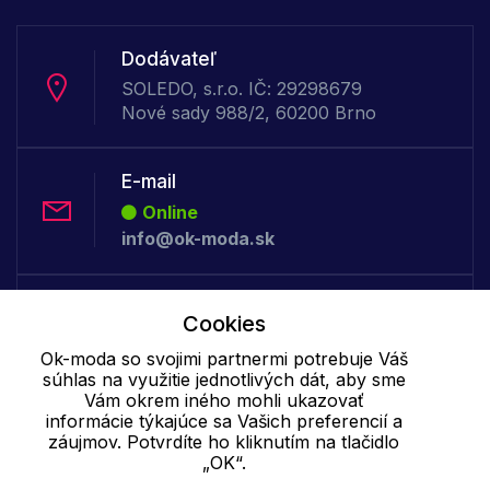
Dodávateľ
SOLEDO, s.r.o. IČ: 29298679
Nové sady 988/2, 60200 Brno
E-mail
Online
info@ok-moda.sk
Telefón:
Cookies
Offline
Ok-moda so svojimi partnermi potrebuje Váš
+421 277 278 079
súhlas na využitie jednotlivých dát, aby sme
Vám okrem iného mohli ukazovať
informácie týkajúce sa Vašich preferencií a
Cookie - podrobné nastavenie
|
Ďalšie informácie
|
Spracovanie
záujmov. Potvrdíte ho kliknutím na tlačidlo
osobných údajov
„OK“.