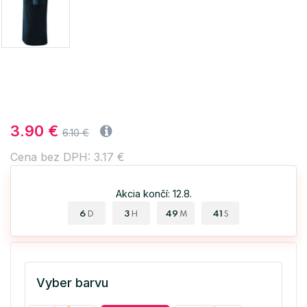
3.90 €
6.10 €
Cena bez DPH: 3.17 €
Akcia končí: 12.8.
6
3
49
41
D
H
M
S
Vyber barvu