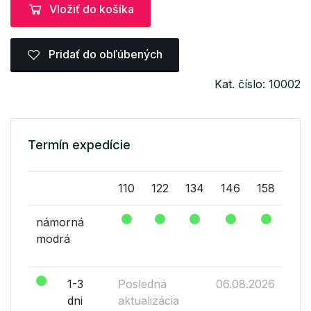
Vložiť do košíka
Pridať do obľúbených
Kat. číslo: 10002
Termín expedície
110
122
134
146
158
námorná
modrá
1-3
Posledná
06.08.2026
dni
aktualizácia