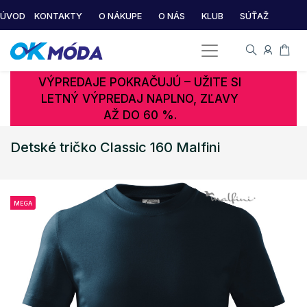
ÚVOD
KONTAKTY
O NÁKUPE
O NÁS
KLUB
SÚŤAŽ
VÝPREDAJE POKRAČUJÚ – UŽITE SI
LETNÝ VÝPREDAJ NAPLNO, ZĽAVY
AŽ DO 60 %.
Detské tričko Classic 160 Malfini
MEGA