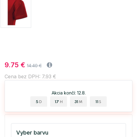
9.75 €
14.40 €
Cena bez DPH: 7.93 €
Akcia končí: 12.8.
5
17
31
11
D
H
M
S
Vyber barvu