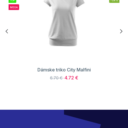
TOP
-29%
MEGA
Dámske triko City Malfini
4.72 €
6.70 €