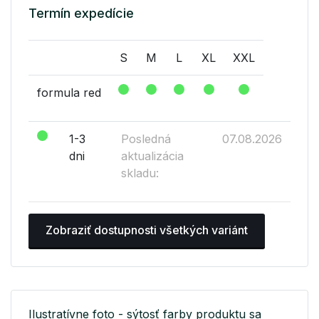
Termín expedície
S
M
L
XL
XXL
formula red
1-3
Posledná
07.08.2026
dni
aktualizácia
skladu:
Zobraziť dostupnosti všetkých variánt
Ilustratívne foto - sýtosť farby produktu sa