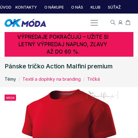
ÚVOD
KONTAKTY
O NÁKUPE
O NÁS
KLUB
SÚŤAŽ
VÝPREDAJE POKRAČUJÚ – UŽITE SI
LETNÝ VÝPREDAJ NAPLNO, ZĽAVY
AŽ DO 60 %.
Pánske tričko Action Malfini premium
Témy
Textil a doplnky na branding
Tričká
MEGA