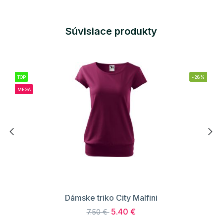
Súvisiace produkty
TOP
-28%
MEGA
Dámske triko City Malfini
5.40 €
7.50 €