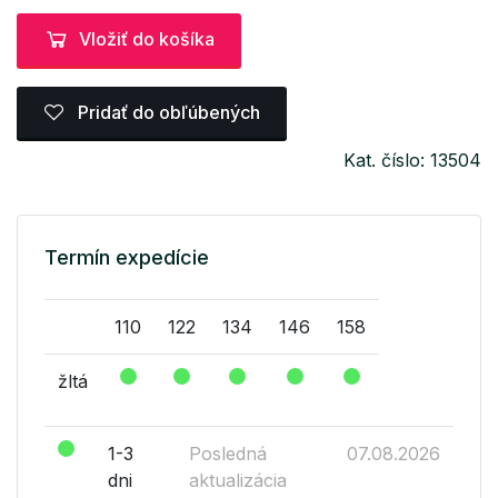
Vložiť do košíka
Pridať do obľúbených
Kat. číslo: 13504
Termín expedície
110
122
134
146
158
žltá
1-3
Posledná
07.08.2026
dni
aktualizácia