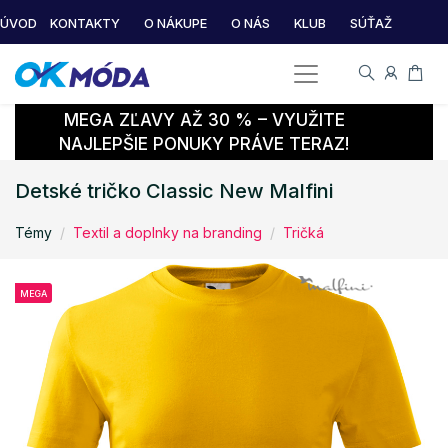
ÚVOD
KONTAKTY
O NÁKUPE
O NÁS
KLUB
SÚŤAŽ
MEGA ZĽAVY AŽ 30 % – VYUŽITE
NAJLEPŠIE PONUKY PRÁVE TERAZ!
Detské tričko Classic New Malfini
Témy
Textil a doplnky na branding
Tričká
MEGA