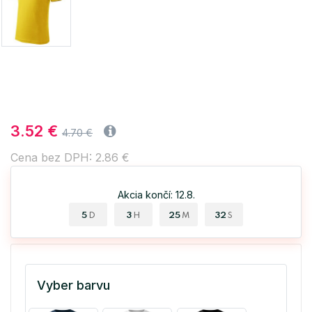
3.52 €
4.70 €
Cena bez DPH: 2.86 €
Akcia končí: 12.8.
5
3
25
31
D
H
M
S
Vyber barvu