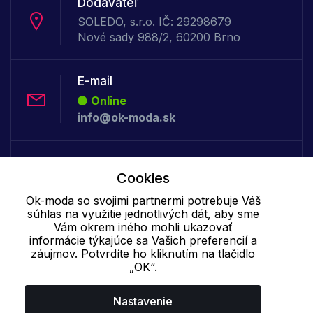
Dodávateľ
SOLEDO, s.r.o. IČ: 29298679
Nové sady 988/2, 60200 Brno
E-mail
Online
info@ok-moda.sk
Telefón:
Cookies
Offline
+421 277 278 079
Ok-moda so svojimi partnermi potrebuje Váš
súhlas na využitie jednotlivých dát, aby sme
Vám okrem iného mohli ukazovať
informácie týkajúce sa Vašich preferencií a
Cookie - podrobné nastavenie
|
Ďalšie informácie
|
Spracovanie
záujmov. Potvrdíte ho kliknutím na tlačidlo
osobných údajov
„OK“.
Nastavenie