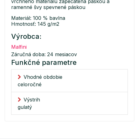
vrchného materiálu zapečatená páskou a
ramenné švy spevnené páskou
Materiál: 100 % bavlna
Hmotnosť: 145 g/m2
Výrobca:
Malfini
Záručná doba: 24 mesiacov
Funkčné parametre
Vhodné obdobie
celoročné
Výstrih
gulatý