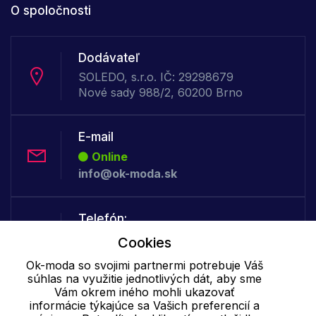
O spoločnosti
Dodávateľ
SOLEDO, s.r.o. IČ: 29298679
Nové sady 988/2, 60200 Brno
E-mail
Online
info@ok-moda.sk
Telefón:
Offline
Cookies
+421 277 278 079
Ok-moda so svojimi partnermi potrebuje Váš
súhlas na využitie jednotlivých dát, aby sme
Vám okrem iného mohli ukazovať
Cookie - podrobné nastavenie
|
Ďalšie informácie
|
Spracovanie
informácie týkajúce sa Vašich preferencií a
osobných údajov