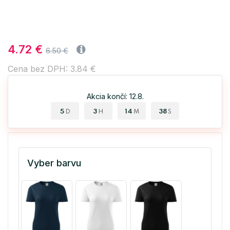
4.72 €
6.50 €
Cena bez DPH: 3.84 €
Akcia končí: 12.8.
5
3
14
37
D
H
M
S
Vyber barvu