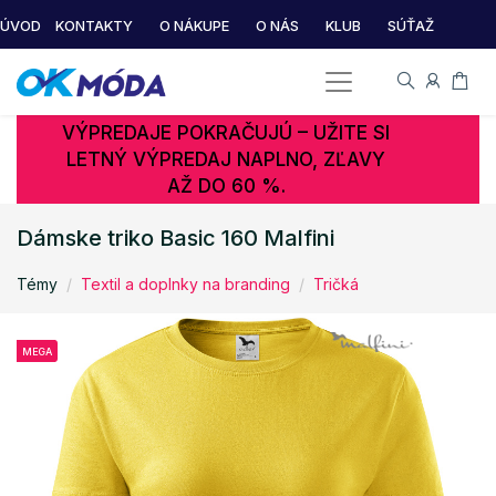
ÚVOD
KONTAKTY
O NÁKUPE
O NÁS
KLUB
SÚŤAŽ
VÝPREDAJE POKRAČUJÚ – UŽITE SI
LETNÝ VÝPREDAJ NAPLNO, ZĽAVY
AŽ DO 60 %.
Dámske triko Basic 160 Malfini
Témy
Textil a doplnky na branding
Tričká
MEGA