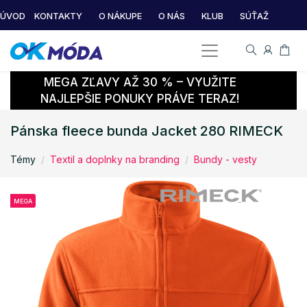
ÚVOD
KONTAKTY
O NÁKUPE
O NÁS
KLUB
SÚŤAŽ
MEGA ZĽAVY AŽ 30 % – VYUŽITE
NAJLEPŠIE PONUKY PRÁVE TERAZ!
Pánska fleece bunda Jacket 280 RIMECK
Témy
Textil a doplnky na branding
Bundy - vesty
MEGA