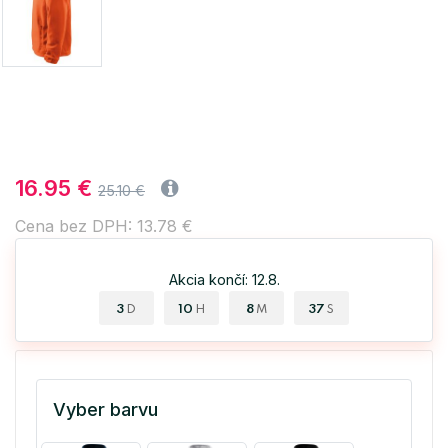
16.95 €
25.10 €
Cena bez DPH: 13.78 €
Akcia končí: 12.8.
3
10
8
36
D
H
M
S
Vyber barvu