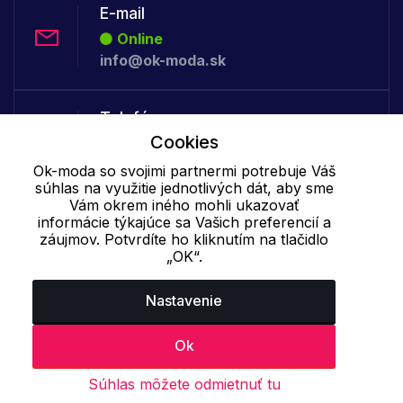
E-mail
Online
info@ok-moda.sk
Telefón:
Cookies
Offline
+421 277 278 079
Ok-moda so svojimi partnermi potrebuje Váš
súhlas na využitie jednotlivých dát, aby sme
Vám okrem iného mohli ukazovať
Cookie - podrobné nastavenie
|
Ďalšie informácie
|
Spracovanie
informácie týkajúce sa Vašich preferencií a
záujmov. Potvrdíte ho kliknutím na tlačidlo
osobných údajov
„OK“.
Nastavenie
Ok
Súhlas môžete odmietnuť tu