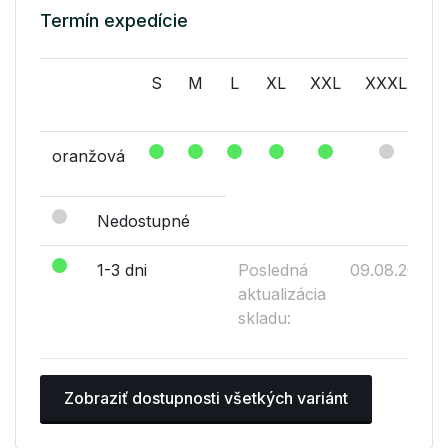
Termín expedície
S
M
L
XL
XXL
XXXL
(o
oranžová
Nedostupné
1-3 dni
Posledná
09.08.2026
aktualizácia
skladu:
Zobraziť dostupnosti všetkých variánt