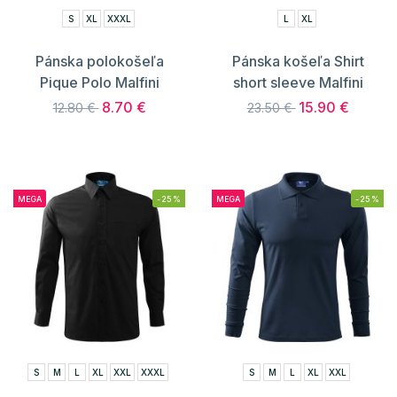
S
XL
XXXL
L
XL
Pánska polokošeľa
Pánska košeľa Shirt
Pique Polo Malfini
short sleeve Malfini
8.70 €
15.90 €
12.80 €
23.50 €
MEGA
-25%
MEGA
-25%
S
M
L
XL
XXL
XXXL
S
M
L
XL
XXL