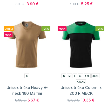
3.90 €
5.25 €
6.10 €
7.00 €
OUTLET
-25%
MEGA
-25%
MEGA
S
S
M
L
XL
XXL
XXXL
XXXXL
Unisex tričko Heavy V-
Unisex tričko Colormix
neck 160 Malfini
200 RIMECK
6.67 €
10.35 €
8.90 €
13.80 €