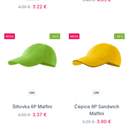
3.22 €
4.30 €
MEGA
-25%
MEGA
-25%
UNI
UNI
Šiltovka 6P Malfini
Čepice 6P Sandwich
Malfini
3.37 €
4.50 €
3.90 €
5.20 €