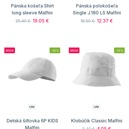
Pánska košeľa Shirt
Pánska polokošeľa
long sleeve Malfini
Single J.180 LS Malfini
19.05 €
12.37 €
25.40 €
16.50 €
MEGA
-25%
MEGA
-25%
UNI
UNI
Detská šiltovka 6P KIDS
Klobúčik Classic Malfini
Malfini
4.05 €
5.40 €