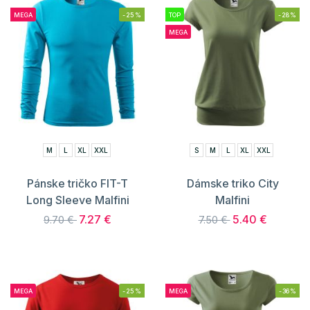
MEGA
-25%
TOP
-28%
MEGA
M
L
XL
XXL
S
M
L
XL
XXL
Pánske tričko FIT-T
Dámske triko City
Long Sleeve Malfini
Malfini
7.27 €
5.40 €
9.70 €
7.50 €
MEGA
-25%
MEGA
-36%