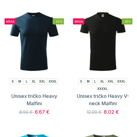
MEGA
-25%
MEGA
-33%
S
M
L
XL
XXL
XXXL
S
M
L
XL
XXL
XXXL
XXXXL
Unisex tričko Heavy
Unisex tričko Heavy V-
Malfini
neck Malfini
6.67 €
8.02 €
8.90 €
12.00 €