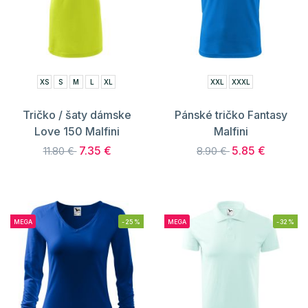
XS
S
M
L
XL
XXL
XXXL
Tričko / šaty dámske
Pánské tričko Fantasy
Love 150 Malfini
Malfini
7.35 €
5.85 €
11.80 €
8.90 €
MEGA
-25%
MEGA
-32%