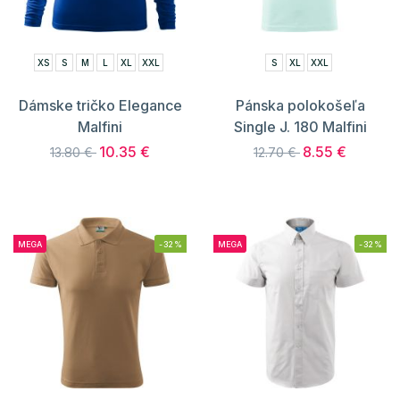
XS
S
M
L
XL
XXL
S
XL
XXL
Dámske tričko Elegance
Pánska polokošeľa
Malfini
Single J. 180 Malfini
10.35 €
8.55 €
13.80 €
12.70 €
MEGA
-32%
MEGA
-32%