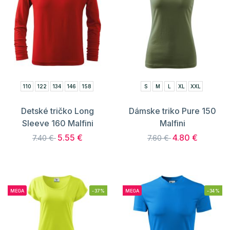
110
122
134
146
158
S
M
L
XL
XXL
Detské tričko Long
Dámske triko Pure 150
Sleeve 160 Malfini
Malfini
5.55 €
4.80 €
7.40 €
7.60 €
MEGA
-37%
MEGA
-34%