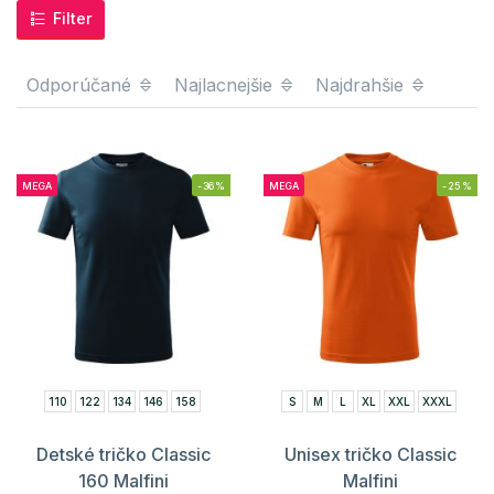
Filter
Odporúčané
Najlacnejšie
Najdrahšie
MEGA
-36%
MEGA
-25%
110
122
134
146
158
S
M
L
XL
XXL
XXXL
Detské tričko Classic
Unisex tričko Classic
160 Malfini
Malfini