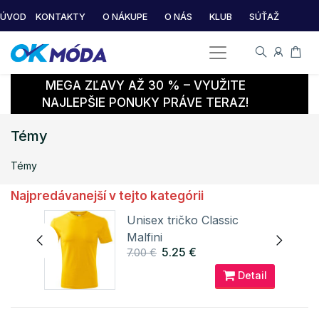
ÚVOD
KONTAKTY
O NÁKUPE
O NÁS
KLUB
SÚŤAŽ
MEGA ZĽAVY AŽ 30 % – VYUŽITE
NAJLEPŠIE PONUKY PRÁVE TERAZ!
Témy
Témy
Najpredávanejší v tejto kategórii
Unisex tričko Classic
Malfini
5.25 €
7.00 €
ail
Detail