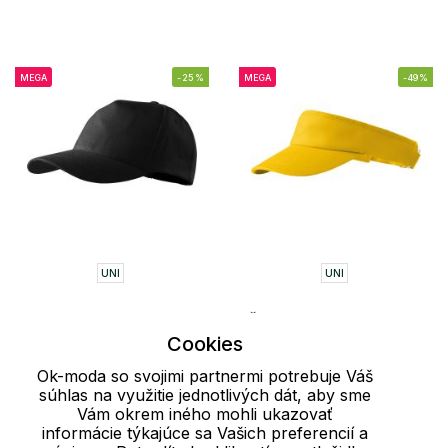
MEGA
-25%
MEGA
-49%
UNI
UNI
Unisex šiltovka 5P
Čepice Sunvisor Malfini
Cookies
Malfini
2.08 €
4.10 €
3.52 €
4.70 €
Ok-moda so svojimi partnermi potrebuje Váš
súhlas na využitie jednotlivých dát, aby sme
Vám okrem iného mohli ukazovať
informácie týkajúce sa Vašich preferencií a