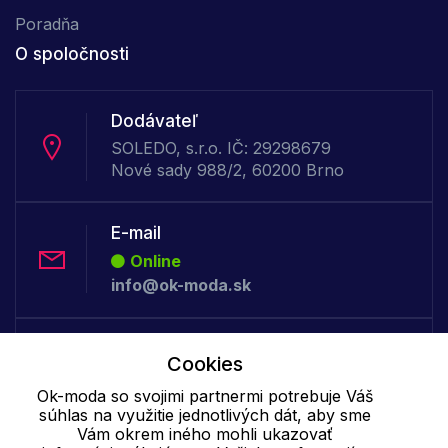
Poradňa
O spoločnosti
Dodávateľ
SOLEDO, s.r.o. IČ: 29298679
Nové sady 988/2, 60200 Brno
E-mail
Online
info@ok-moda.sk
Telefón:
Cookies
Offline
Ok-moda so svojimi partnermi potrebuje Váš
+421 277 278 079
súhlas na využitie jednotlivých dát, aby sme
Vám okrem iného mohli ukazovať