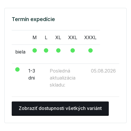
Termín expedície
M
L
XL
XXL
XXXL
biela
1-3
Posledná
05.08.2026
dni
aktualizácia
skladu:
Zobraziť dostupnosti všetkých variánt