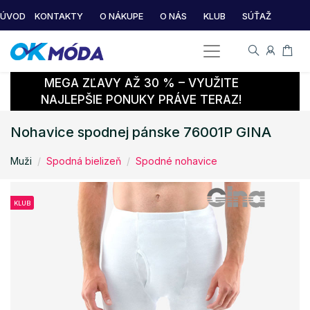
ÚVOD
KONTAKTY
O NÁKUPE
O NÁS
KLUB
SÚŤAŽ
MEGA ZĽAVY AŽ 30 % – VYUŽITE
NAJLEPŠIE PONUKY PRÁVE TERAZ!
Nohavice spodnej pánske 76001P GINA
Muži
Spodná bielizeň
Spodné nohavice
KLUB