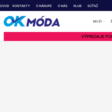
ÚVOD
KONTAKTY
O NÁKUPE
O NÁS
KLUB
SÚŤAŽ
MUŽI
VÝPREDAJE POK