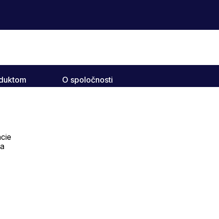
oduktom
O spoločnosti
cie
na
Telefón:
Offline
+421 277 278 079