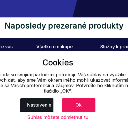
Naposledy prezerané produkty
re vas
Všetko o nákupe
Služby k pr
ÓDA
Ako vytvoriť objednávku
Poradňa
Cookies
m
Obchodné podmienky
Doprava
oda so svojimi partnermi potrebuje Váš súhlas na využitie
vých dát, aby sme Vám okrem iného mohli ukazovať informá
Výmena tovaru
ce sa Vašich preferencií a záujmov. Potvrdíte ho kliknutím 
Reklamačný poriadok
tlačidlo „OK“.
Nastavenie
Ok
E-mail
Online
Súhlas môžete odmietnuť tu
info@ok-moda.sk