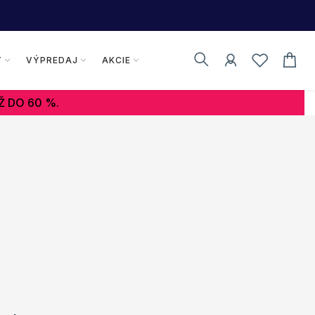
Y
VÝPREDAJ
AKCIE
Ž DO 60 %.