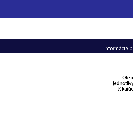
Informácie p
Klub OK-M
Info k akcia
Ok-m
jednotli
týkajú
Dodávateľ
SOLEDO, s.r.o. IČ: 29298679
Nové sady 988/2, 60200 Brno