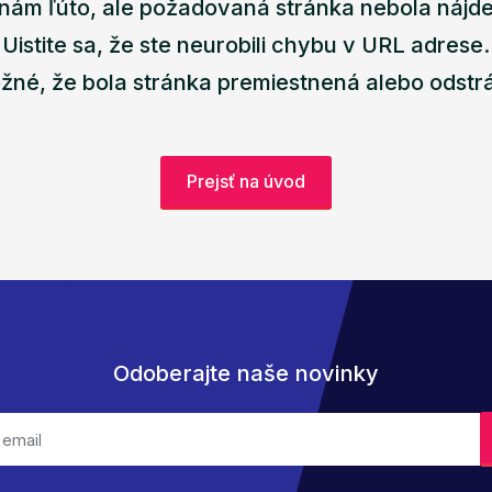
nám ľúto, ale požadovaná stránka nebola nájd
Uistite sa, že ste neurobili chybu v URL adrese.
žné, že bola stránka premiestnená alebo odstr
Prejsť na úvod
Odoberajte naše novinky