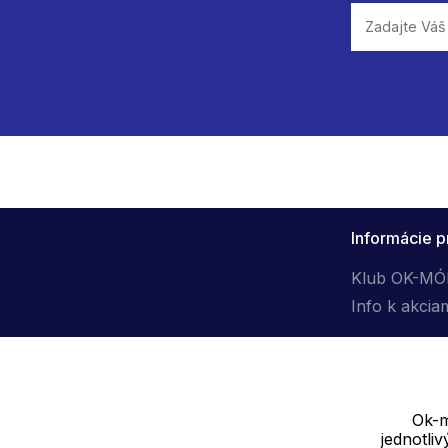
Informácie p
Klub OK-M
Info k akcia
Ok-m
jednotli