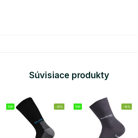
Súvisiace produkty
TOP
-10%
TOP
-10%