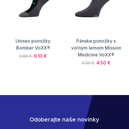
Unisex ponožky
Pánske ponožky s
Bomber VoXX®
voľným lemom Mission
Medicine VoXX®
6.10 €
6.80 €
4.50 €
5.00 €
Odoberajte naše novinky