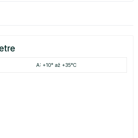
etre
A: +10° až +35°C