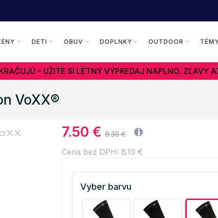
ŽENY
DETI
OBUV
DOPLNKY
OUTDOOR
TÉM
RAČUJÚ – UŽITE SI LETNÝ VÝPREDAJ NAPLNO, ZĽAVY A
xon VoXX®
7.50 €
8.30 €
Cena bez DPH: 6.10 €
Vyber barvu