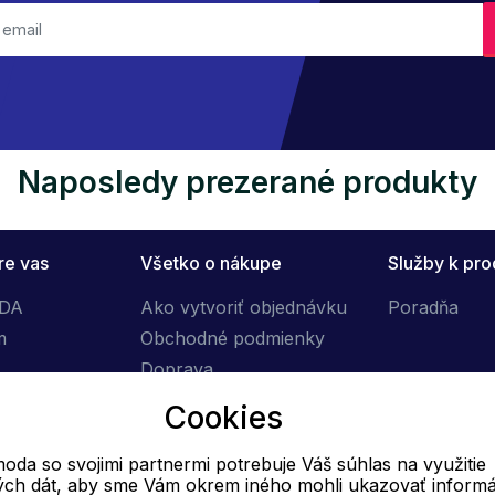
Naposledy prezerané produkty
re vas
Všetko o nákupe
Služby k pr
ÓDA
Ako vytvoriť objednávku
Poradňa
m
Obchodné podmienky
Doprava
Výmena tovaru
Cookies
Reklamačný poriadok
oda so svojimi partnermi potrebuje Váš súhlas na využitie
vých dát, aby sme Vám okrem iného mohli ukazovať informá