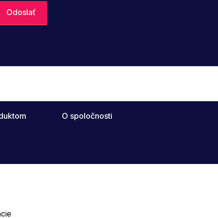
oduktom
O spoločnosti
cie