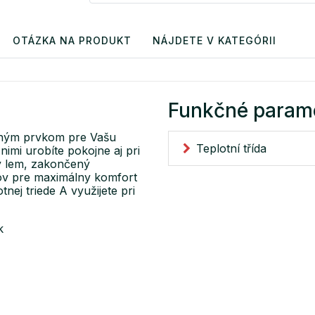
OTÁZKA NA PRODUKT
NÁJDETE V KATEGÓRII
Funkčné param
ným prvkom pre Vašu
Teplotní třída
nimi urobíte pokojne aj pri
ý lem, zakončený
ov pre maximálny komfort
nej triede A využijete pri
k