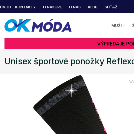
ÚVOD
KONTAKTY
O NÁKUPE
O NÁS
KLUB
SÚŤAŽ
MUŽI
VÝPREDAJE POK
Unisex športové ponožky Refle