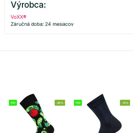
Výrobca:
VoXX®
Záručná doba: 24 mesiacov
TOP
-60%
TOP
-10%