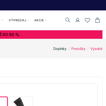
Y
VÝPREDAJ
AKCIE
Ž DO 60 %.
Doplnky
Ponožky
Vysoké