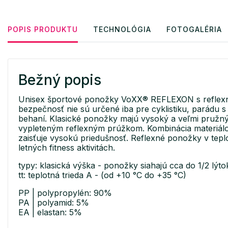
POPIS PRODUKTU
TECHNOLÓGIA
FOTOGALÉRIA
Bežný popis
Unisex športové ponožky VoXX® REFLEXON s reflex
bezpečnosť nie sú určené iba pre cyklistiku, parádu s 
behaní. Klasické ponožky majú vysoký a veľmi pružn
vypleteným reflexným prúžkom. Kombinácia materiál
zaisťuje vysokú priedušnosť. Reflexné ponožky v teplot
letných fitness aktivitách.
typy: klasická výška - ponožky siahajú cca do 1/2 lýto
tt: teplotná trieda A - (od +10 °C do +35 °C)
PP | polypropylén: 90%
PA | polyamid: 5%
EA | elastan: 5%