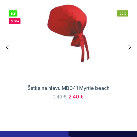
TOP
-29%
MEGA
Šatka na hlavu MB041 Myrtle beach
2.40 €
3.40 €