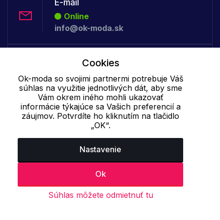
E-mail
Online
info@ok-moda.sk
Telefón:
Cookies
Offline
Ok-moda so svojimi partnermi potrebuje Váš
+421 277 278 079
súhlas na využitie jednotlivých dát, aby sme
Vám okrem iného mohli ukazovať
informácie týkajúce sa Vašich preferencií a
Cookie - podrobné nastavenie
|
Ďalšie informácie
|
Spracovanie
záujmov. Potvrdíte ho kliknutím na tlačidlo
„OK“.
osobných údajov
Nastavenie
Ok
Súhlas môžete odmietnuť tu