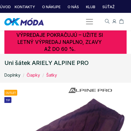
ÚVOD
KONTAKTY
O NÁKUPE
O NÁS
KLUB
SÚŤAŽ
VÝPREDAJE POKRAČUJÚ – UŽITE SI
LETNÝ VÝPREDAJ NAPLNO, ZĽAVY
AŽ DO 60 %.
Uni šátek ARIELY ALPINE PRO
Doplnky
Čiapky
Šatky
OUTLET
TIP