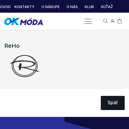
ÚVOD
KONTAKTY
O NÁKUPE
O NÁS
KLUB
SÚŤAŽ
ReHo
Späť