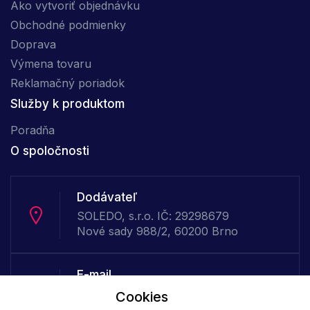
Ako vytvoriť objednávku
Obchodné podmienky
Doprava
Výmena tovaru
Reklamačný poriadok
Služby k produktom
Poradňa
O spoločnosti
Dodávateľ
SOLEDO, s.r.o. IČ: 29298679
Nové sady 988/2, 60200 Brno
E-mail
Online
Cookies