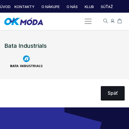
ÚVOD
KONTAKTY
O NÁKUPE
O NÁS
KLUB
SÚŤAŽ
Bata Industrials
Späť