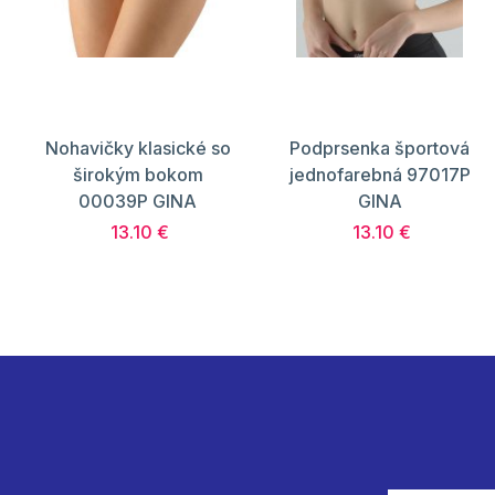
Nohavičky klasické so
Podprsenka športová
širokým bokom
jednofarebná 97017P
00039P GINA
GINA
13.10 €
13.10 €