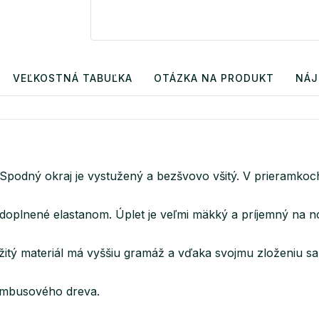
VEĽKOSTNÁ TABUĽKA
OTÁZKA NA PRODUKT
NÁJ
podný okraj je vystužený a bezšvovo všitý. V prieramkoch 
 doplnené elastanom. Úplet je veľmi mäkký a príjemný na n
itý materiál má vyššiu gramáž a vďaka svojmu zloženiu sa
bambusového dreva.