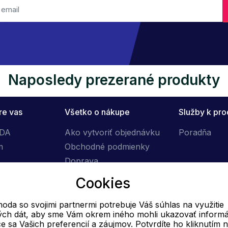
Naposledy prezerané produkty
re vas
Všetko o nákupe
Služby k pr
ÓDA
Ako vytvoriť objednávku
Poradňa
m
Obchodné podmienky
Doprava
Výmena tovaru
Cookies
Reklamačný poriadok
oda so svojimi partnermi potrebuje Váš súhlas na využitie
vých dát, aby sme Vám okrem iného mohli ukazovať informá
E-mail
ce sa Vašich preferencií a záujmov. Potvrdíte ho kliknutím 