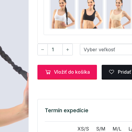
Vložiť do košíka
Pridať
Termín expedície
XS/S
S/M
M/L
L