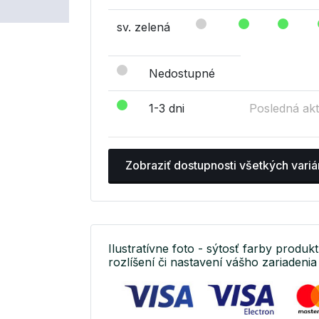
sv. zelená
Nedostupné
1-3 dni
Posledná akt
Zobraziť dostupnosti všetkých variá
Ilustratívne foto - sýtosť farby produkt
rozlíšení či nastavení vášho zariadenia 