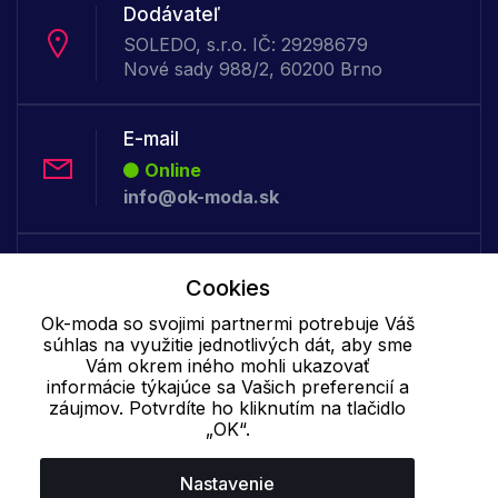
Dodávateľ
SOLEDO, s.r.o. IČ: 29298679
Nové sady 988/2, 60200 Brno
E-mail
Online
info@ok-moda.sk
Telefón:
Cookies
Offline
+421 277 278 079
Ok-moda so svojimi partnermi potrebuje Váš
súhlas na využitie jednotlivých dát, aby sme
Vám okrem iného mohli ukazovať
informácie týkajúce sa Vašich preferencií a
Cookie - podrobné nastavenie
|
Ďalšie informácie
|
Spracovanie
záujmov. Potvrdíte ho kliknutím na tlačidlo
osobných údajov
„OK“.
Nastavenie