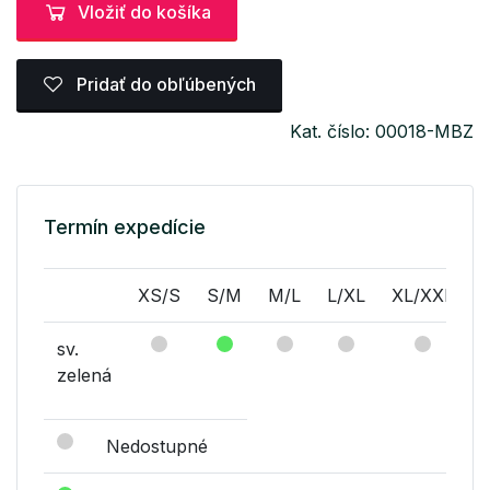
Vložiť do košíka
Pridať do obľúbených
Kat. číslo: 00018-MBZ
Termín expedície
XS/S
S/M
M/L
L/XL
XL/XXL
sv.
zelená
Nedostupné