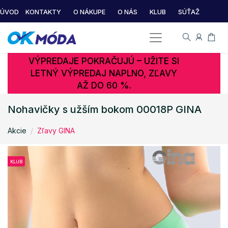
ÚVOD
KONTAKTY
O NÁKUPE
O NÁS
KLUB
SÚŤAŽ
VÝPREDAJE POKRAČUJÚ – UŽITE SI
LETNÝ VÝPREDAJ NAPLNO, ZĽAVY
AŽ DO 60 %.
Nohavičky s užším bokom 00018P GINA
Akcie
Zľavy GINA
KLUB