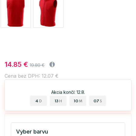
14.85 €
19.80 €
Cena bez DPH: 12.07 €
Akcia končí: 12.8.
4
13
10
06
D
H
M
S
Vyber barvu