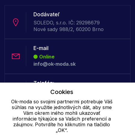
Dodávateľ
SOLEDO, s.r.o. IČ: 29298679
Nové sady 988/2, 60200 Brno
E-mail
Online
info@ok-moda.sk
Telefón:
Offline
Cookies
+421 277 278 079
Ok-moda so svojimi partnermi potrebuje Váš
súhlas na využitie jednotlivých dát, aby sme
Vám okrem iného mohli ukazovať
Cookie - podrobné nastavenie
|
Ďalšie informácie
|
Spracovanie
informácie týkajúce sa Vašich preferencií a
osobných údajov
záujmov. Potvrdíte ho kliknutím na tlačidlo
„OK“.