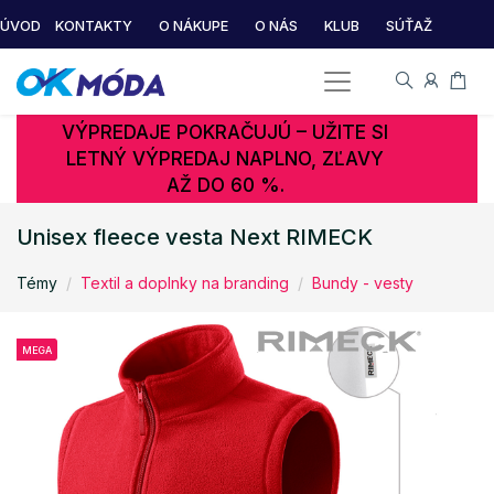
ÚVOD
KONTAKTY
O NÁKUPE
O NÁS
KLUB
SÚŤAŽ
VÝPREDAJE POKRAČUJÚ – UŽITE SI
LETNÝ VÝPREDAJ NAPLNO, ZĽAVY
AŽ DO 60 %.
Unisex fleece vesta Next RIMECK
Témy
Textil a doplnky na branding
Bundy - vesty
MEGA