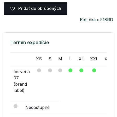
Pridať do obľúbených
Kat. číslo: 518RD
Termín expedície
XS
S
M
L
XL
XXL
XXXL
červená
07
(brand
label)
Nedostupné