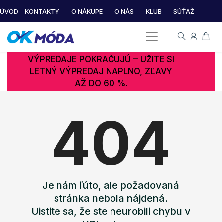
ÚVOD
KONTAKTY
O NÁKUPE
O NÁS
KLUB
SÚŤAŽ
VÝPREDAJE POKRAČUJÚ – UŽITE SI
LETNÝ VÝPREDAJ NAPLNO, ZĽAVY
AŽ DO 60 %.
404
Je nám ľúto, ale požadovaná
stránka nebola nájdená.
Uistite sa, že ste neurobili chybu v