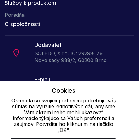
Služby k produktom
Poradňa
O spoločnosti
Dodávateľ
SOLEDO, s.r.o. IČ: 29298679
Nové sady 988/2, 60200 Brno
E-mail
Online
Cookies
info@ok-moda.sk
Ok-moda so svojimi partnermi potrebuje Váš
súhlas na využitie jednotlivých dát, aby sme
Vám okrem iného mohli ukazovať
Telefón:
informácie týkajúce sa Vašich preferencií a
Offline
záujmov. Potvrdíte ho kliknutím na tlačidlo
„OK“.
+421 277 278 079