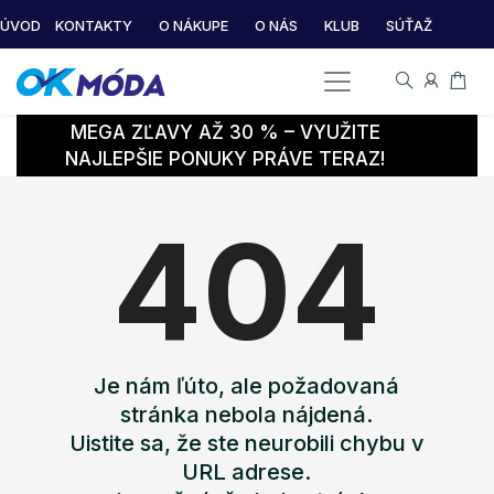
ÚVOD
KONTAKTY
O NÁKUPE
O NÁS
KLUB
SÚŤAŽ
MEGA ZĽAVY AŽ 30 % – VYUŽITE
NAJLEPŠIE PONUKY PRÁVE TERAZ!
404
Je nám ľúto, ale požadovaná
stránka nebola nájdená.
Uistite sa, že ste neurobili chybu v
URL adrese.