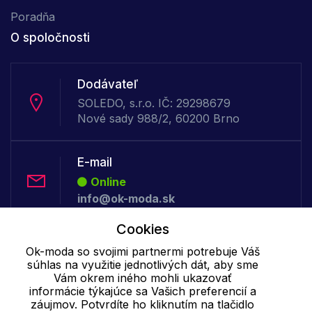
Poradňa
O spoločnosti
Dodávateľ
SOLEDO, s.r.o. IČ: 29298679
Nové sady 988/2, 60200 Brno
E-mail
Online
info@ok-moda.sk
Cookies
Telefón:
Ok-moda so svojimi partnermi potrebuje Váš
Online
súhlas na využitie jednotlivých dát, aby sme
+421 277 278 079
Vám okrem iného mohli ukazovať
informácie týkajúce sa Vašich preferencií a
záujmov. Potvrdíte ho kliknutím na tlačidlo