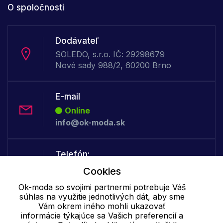
O spoločnosti
Dodávateľ
SOLEDO, s.r.o. IČ: 29298679
Nové sady 988/2, 60200 Brno
E-mail
Online
info@ok-moda.sk
Telefón:
Offline
Cookies
+421 277 278 079
Ok-moda so svojimi partnermi potrebuje Váš
súhlas na využitie jednotlivých dát, aby sme
Vám okrem iného mohli ukazovať
Cookie - podrobné nastavenie
|
Ďalšie informácie
|
Spracovanie
informácie týkajúce sa Vašich preferencií a
osobných údajov