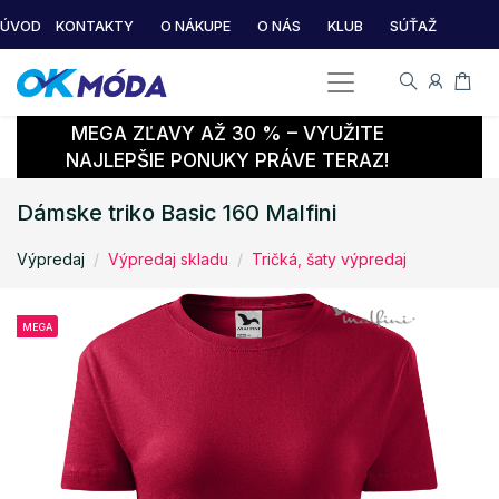
ÚVOD
KONTAKTY
O NÁKUPE
O NÁS
KLUB
SÚŤAŽ
MEGA ZĽAVY AŽ 30 % – VYUŽITE
NAJLEPŠIE PONUKY PRÁVE TERAZ!
Dámske triko Basic 160 Malfini
Výpredaj
Výpredaj skladu
Tričká, šaty výpredaj
MEGA