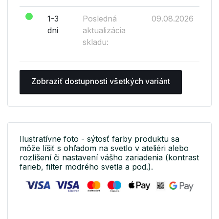
1-3
Posledná
09.08.2026
dni
aktualizácia
skladu:
Zobraziť dostupnosti všetkých variánt
Ilustratívne foto - sýtosť farby produktu sa
môže líšiť s ohľadom na svetlo v ateliéri alebo
rozlíšení či nastavení vášho zariadenia (kontrast
farieb, filter modrého svetla a pod.).