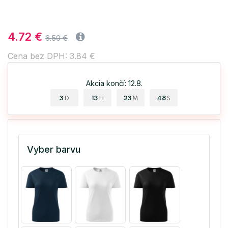
4.72 €
6.50 €
Cena bez DPH: 3.84 €
Akcia končí: 12.8.
3
13
23
48
D
H
M
S
Vyber barvu